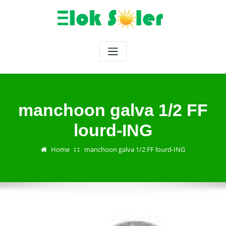
Skip
to
content
manchoon galva 1/2 FF
lourd-ING
Home
manchoon galva 1/2 FF lourd-ING