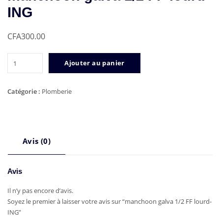
ING
CFA
300.00
quantité
Ajouter au panier
de
manchoon
galva
Catégorie :
Plomberie
1/2
FF
lourd-
ING
Avis (0)
Avis
Il n’y pas encore d’avis.
Soyez le premier à laisser votre avis sur “manchoon galva 1/2 FF lourd-
ING”