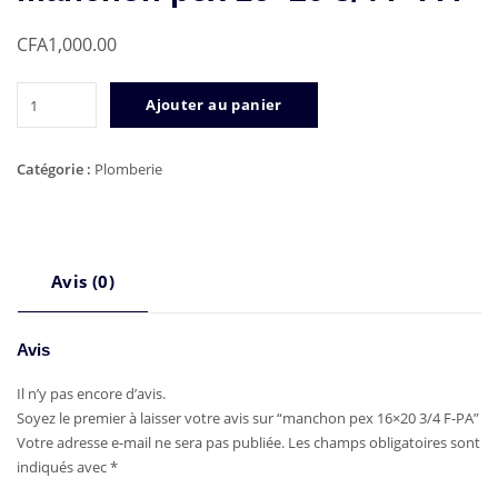
CFA
1,000.00
quantité
Ajouter au panier
de
manchon
pex
Catégorie :
Plomberie
16x20
3/4
F-
PA
Avis (0)
Avis
Il n’y pas encore d’avis.
Soyez le premier à laisser votre avis sur “manchon pex 16×20 3/4 F-PA”
Votre adresse e-mail ne sera pas publiée.
Les champs obligatoires sont
indiqués avec
*