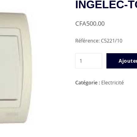
INGELEC-T
CFA
500.00
Référence: C5221/10
quantité
Ajoute
de
CONTACT
Catégorie :
Electricité
SIMPLE
ALLUMAGE
INGELEC-
TQ