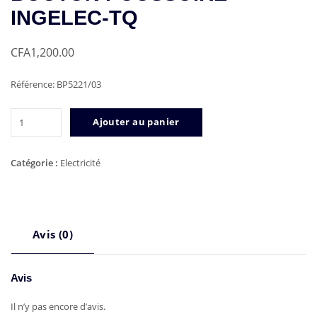
INGELEC-TQ
CFA
1,200.00
Référence: BP5221/03
quantité
Ajouter au panier
de
BOUTON
POUSSOIRE
Catégorie :
Electricité
INGELEC-
TQ
Avis (0)
Avis
Il n’y pas encore d’avis.