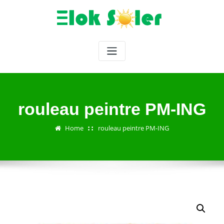
Skip
to
content
rouleau peintre PM-ING
Home
rouleau peintre PM-ING