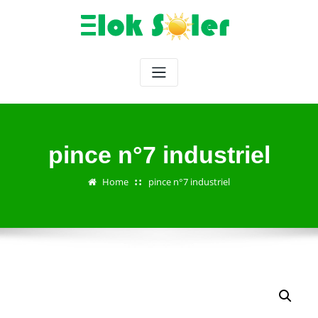
Skip
to
content
pince n°7 industriel
Home
pince n°7 industriel