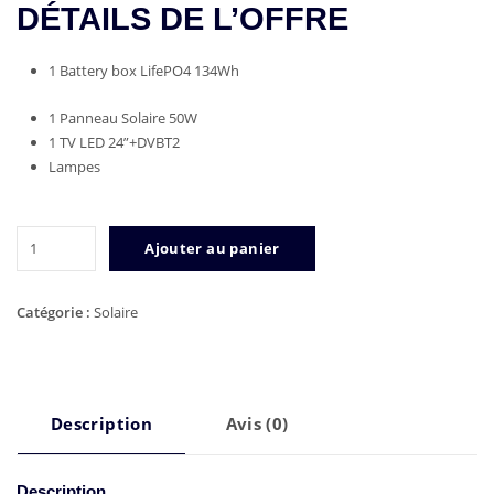
DÉTAILS DE L’OFFRE
1 Battery box LifePO4 134Wh
1 Panneau Solaire 50W
1 TV LED 24”+DVBT2
Lampes
quantité
Ajouter au panier
de
LE
KIT
Catégorie :
Solaire
STANDARD-
TSR
Description
Avis (0)
Description