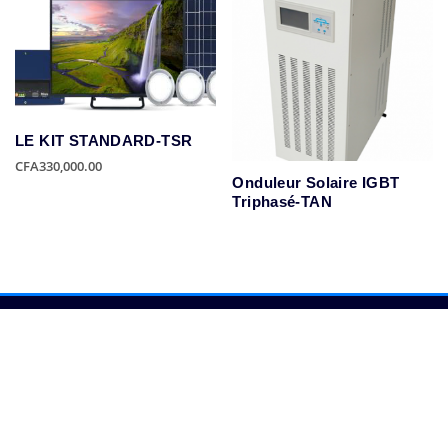
LE KIT STANDARD-TSR
CFA
330,000.00
Onduleur Solaire IGBT
Triphasé-TAN
Copyright © 2020| ELOKSOLER
|
by
ElokSoler