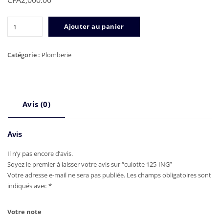
CFA
2,000.00
quantité
Ajouter au panier
de
culotte
125-
Catégorie :
Plomberie
ING
Avis (0)
Avis
Il n’y pas encore d’avis.
Soyez le premier à laisser votre avis sur “culotte 125-ING”
Votre adresse e-mail ne sera pas publiée.
Les champs obligatoires sont
indiqués avec
*
Votre note