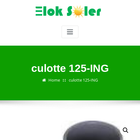
Skip
to
content
culotte 125-ING
Home
culotte 125-ING