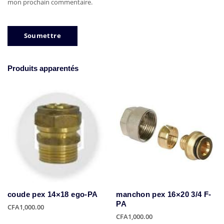
mon prochain commentaire.
Produits apparentés
coude pex 14×18 ego-PA
manchon pex 16×20 3/4 F-
PA
CFA
1,000.00
CFA
1,000.00